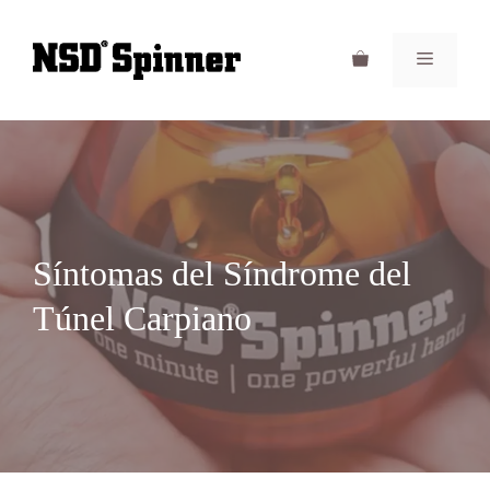
Saltar
al
Menú
contenido
Síntomas del Síndrome del
Túnel Carpiano