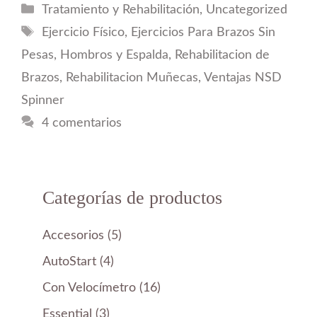
Categorías
Tratamiento y Rehabilitación
,
Uncategorized
Etiquetas
Ejercicio Físico
,
Ejercicios Para Brazos Sin
Pesas
,
Hombros y Espalda
,
Rehabilitacion de
Brazos
,
Rehabilitacion Muñecas
,
Ventajas NSD
Spinner
4 comentarios
Categorías de productos
5
Accesorios
5
productos
4
AutoStart
4
productos
16
Con Velocímetro
16
productos
3
Essential
3