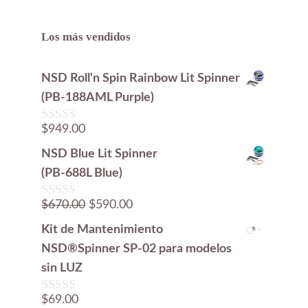
Los más vendidos
NSD Roll'n Spin Rainbow Lit Spinner
(PB-188AML Purple)
$
949.00
0
d
NSD Blue Lit Spinner
e
5
(PB-688L Blue)
El
El
$
670.00
$
590.00
0
d
precio
precio
Kit de Mantenimiento
e
original
actual
5
NSD®Spinner SP-02 para modelos
era:
es:
sin LUZ
$670.00.
$590.00.
$
69.00
0