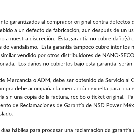
te garantizados al comprador original contra defectos d
 debido a un defecto de fabricación, aun después de un u
o a nuestra discreción. Esta garantía no cubre daño(s) 
os de vandalismo. Esta garantía tampoco cubre intentos 
to similar vendido por otros distribuidores de NANO-
nada. Los daños no cubiertos bajo esta garantía serán 
e Mercancía o ADM, debe ser obtenido de Servicio al Cl
e compra debe acompañar la mercancía devuelta para una 
 sin una copia de la factura, recibo o ticket original. P
amento de Reclamaciones de Garantía de NSD Power Mé
slado.
as hábiles para procesar una reclamación de garantía co