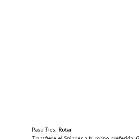
Paso Tres:
Rotar
Transfiere el Spinner a tu mano preferida. 