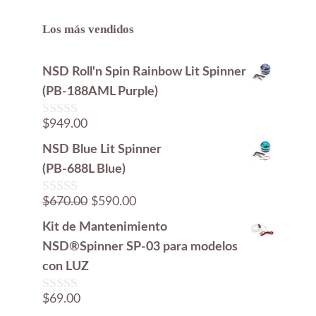
Los más vendidos
NSD Roll'n Spin Rainbow Lit Spinner
(PB-188AML Purple)
$
949.00
0
d
NSD Blue Lit Spinner
e
5
(PB-688L Blue)
El
El
$
670.00
$
590.00
0
d
precio
precio
Kit de Mantenimiento
e
original
actual
5
NSD®Spinner SP-03 para modelos
era:
es:
con LUZ
$670.00.
$590.00.
$
69.00
0
d