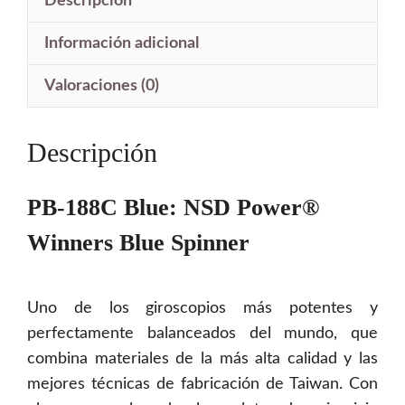
era:
es:
Descripción
$731.00.
$365.50.
Información adicional
Valoraciones (0)
Descripción
PB-188C Blue: NSD Power®
Winners Blue
Spinner
Uno de los giroscopios más potentes y
perfectamente balanceados del mundo, que
combina materiales de la más alta calidad y las
mejores técnicas de fabricación de Taiwan. Con