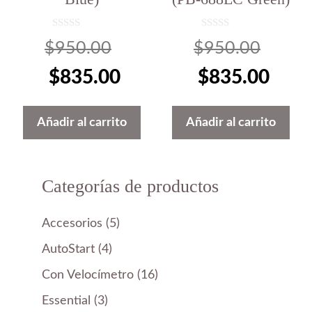
0
0
El
El
$
950.00
$
950.00
d
d
e
e
5
5
precio
El
preci
El
$
835.00
$
835.00
original
precio
origin
preci
Añadir al carrito
Añadir al carrito
era:
actual
era:
actua
$950.00.
es:
$950.
es:
Categorías de productos
$835.00.
$835
5
Accesorios
5
productos
4
AutoStart
4
productos
16
Con Velocímetro
16
productos
3
Essential
3