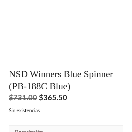
NSD Winners Blue Spinner
(PB-188C Blue)
El
El
$
731.00
$
365.50
precio
precio
Sin existencias
original
actual