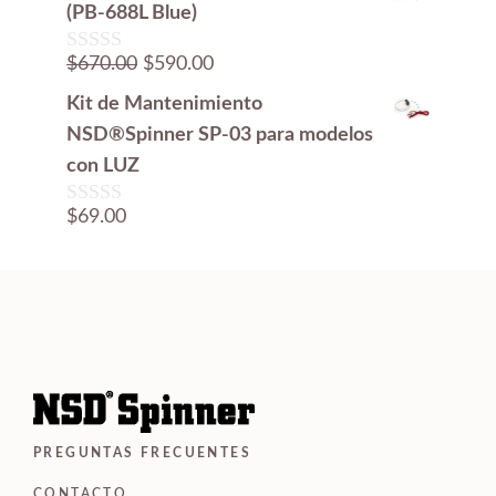
5
(PB-688L Blue)
El
El
$
670.00
$
590.00
0
d
precio
precio
Kit de Mantenimiento
e
original
actual
5
NSD®Spinner SP-03 para modelos
era:
es:
con LUZ
$670.00.
$590.00.
$
69.00
0
d
e
5
PREGUNTAS FRECUENTES
CONTACTO