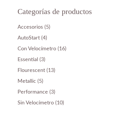
$611.00.
es:
Categorías de productos
$450.00.
5
Accesorios
5
productos
4
AutoStart
4
productos
16
Con Velocímetro
16
productos
3
Essential
3
productos
13
Flourescent
13
productos
5
Metallic
5
productos
3
Performance
3
productos
10
Sin Velocímetro
10
productos