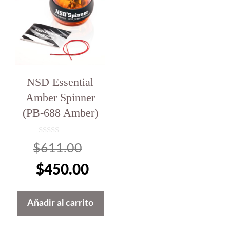
NSD Essential
Amber Spinner
(PB-688 Amber)
0
El
$
611.00
d
e
5
precio
El
$
450.00
original
precio
Añadir al carrito
era:
actual