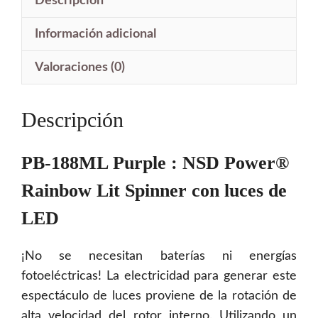
era:
es:
Descripción
$731.00.
$370.00.
Información adicional
Valoraciones (0)
Descripción
PB-188ML Purple :
NSD Power®
Rainbow Lit
Spinner
con luces de
LED
¡No se necesitan baterías ni energías
fotoeléctricas! La electricidad para generar este
espectáculo de luces proviene de la rotación de
alta velocidad del rotor interno. Utilizando un