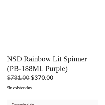
NSD Rainbow Lit Spinner
(PB-188ML Purple)
El
El
$
731.00
$
370.00
precio
precio
Sin existencias
original
actual